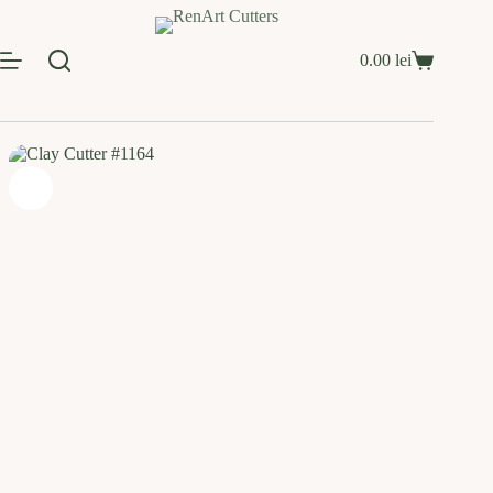
Sari
la
conținut
0.00
lei
Coș
de
cumpărături