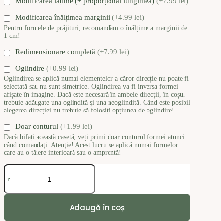
Modificarea lățime (+ proporțional lungimea)
(+7.99 lei)
Modificarea înălțimea marginii
(+4.99 lei)
Pentru formele de prăjituri, recomandăm o înălțime a marginii de
1 cm!
Redimensionare completă
(+7.99 lei)
Oglindire
(+0.99 lei)
Oglindirea se aplică numai elementelor a căror direcție nu poate fi
selectată sau nu sunt simetrice. Oglindirea va fi inversa formei
afișate în imagine. Dacă este necesară în ambele direcții, în coșul
trebuie adăugate una oglindită și una neoglindită. Când este posibil
alegerea direcției nu trebuie să folosiți opțiunea de oglindire!
Doar conturul
(+1.99 lei)
Dacă bifați această casetă, veți primi doar conturul formei atunci
când comandați. Atenție! Acest lucru se aplică numai formelor
care au o tăiere interioară sau o amprentă!
Cantitate
Clay
Cutter
#1164
Adaugă în coș