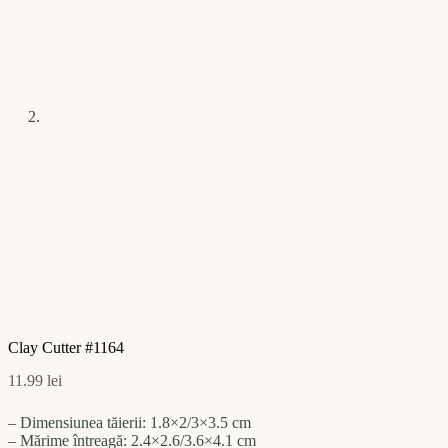
Clay Cutter #1164
11.99
lei
– Dimensiunea tăierii:
1.8×2/3×3.5
cm
– Mărime întreagă:
2.4×2.6/3.6×4.1
cm