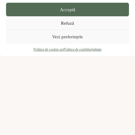
Acceptă
Refuză
Vezi preferințele
Politica de cookie-uri
Politica de confidențialitate
Ce îți oferim
ție și pentru afacerea ta
Mai multe