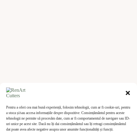
Pentru a oferi cea mai bună experiență, folosim tehnologii, cum ar fi cookie-uri, pentru
a stoca și/sau accesa informațiile despre dispozitive. Consimțământul pentru aceste
tehnologii ne permite să procesăm date, cum ar fi comportamentul de navigare sau ID-
uri unice pe acest site. Dacă nu îți dai consimțământul sau îți retragi consimțământul
dat poate avea afecte negative asupra unor anumite funcționalități și funcții.