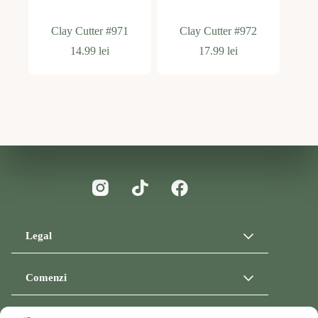
Clay Cutter #971
Clay Cutter #972
14.99
lei
17.99
lei
Legal
Termeni și condiții
Comenzi
Politica de utilizare cookie-uri
Politica de confidențialitate
Politica de retur
Informații de livrare