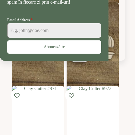
spam în fiecare zi prin e-mail-uri!
Email Address
*
Abonează-te
Clay Cutter #969
Clay Cutter #970
17.99
lei
17.99
lei