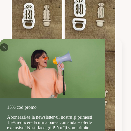
Clay Cutter #965
Clay Cutter #966
17.99
lei
17.99
lei
15% cod promo
Clay Cutter #967
Clay Cutter #968
Abonează-te la newsletter-ul nostru și primești
14.99
lei
17.99
lei
15% reducere la următoarea comandă + oferte
exclusive! Nu-ți face griji! Nu îți vom trimite