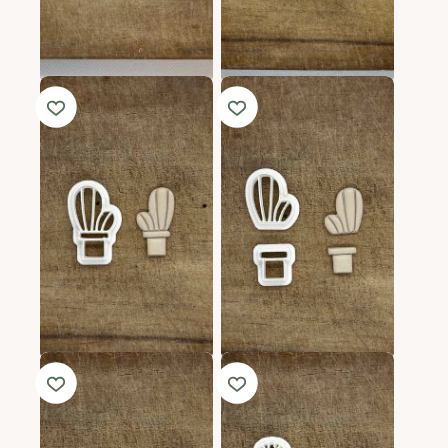
Clay Cutter #16
Clay Cutter #132
Interval
11.99
lei
14.99
lei
–
19.99
lei
de
prețuri:
14.99 lei
până
la
19.99 lei
Clay Cutter #963
Clay Cutter #964
17.99
lei
17.99
lei